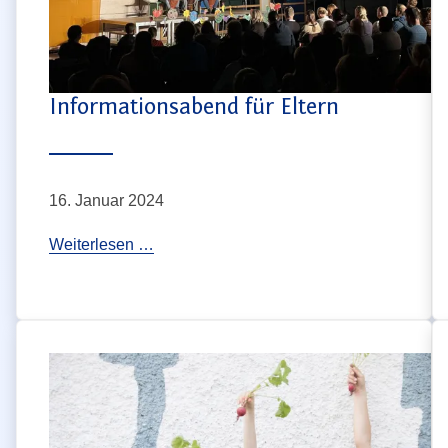
Informationsabend für Eltern
16. Januar 2024
I
Weiterlesen …
n
f
o
r
m
a
t