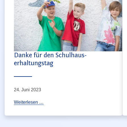
i
o
n
s
a
b
e
Danke für den Schulhaus­
n
erhaltungstag
d
f
ü
24. Juni 2023
r
E
D
Weiterlesen …
l
a
t
n
e
k