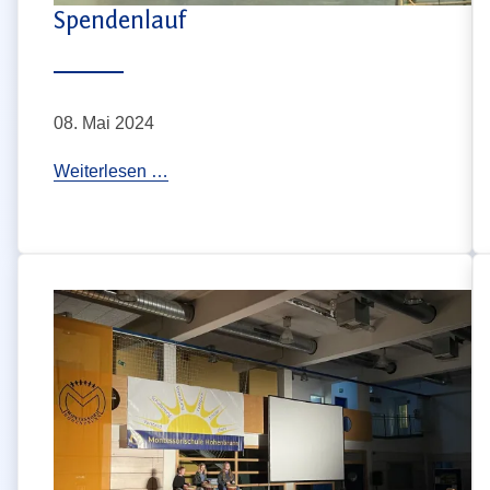
Spendenlauf
08. Mai 2024
S
Weiterlesen …
p
e
n
d
e
n
l
a
u
f