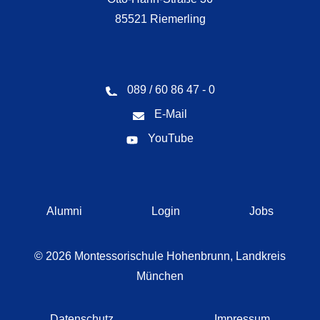
85521 Riemerling
089 / 60 86 47 - 0
E-Mail
YouTube
Navigation
Alumni
Login
Jobs
überspringen
© 2026 Montessorischule Hohenbrunn, Landkreis
München
Navigation
Datenschutz
Impressum