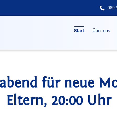
089 /
Navigation überspringen
Start
Über uns
oabend für neue Mo
Eltern, 20:00 Uhr