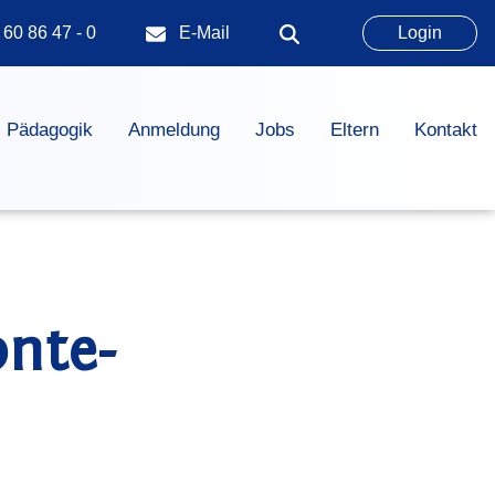
 60 86 47 - 0
E-Mail
Login
Pädagogik
Anmeldung
Jobs
Eltern
Kontakt
nte-